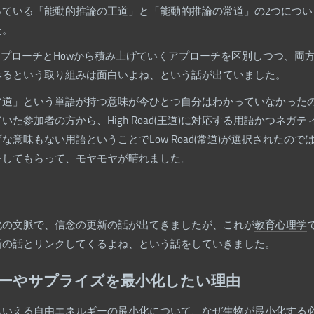
っている「能動的推論の王道」と「能動的推論の常道」の2つについ
た。
アプローチとHowから積み上げていくアプローチを区別しつつ、両
みるという取り組みは面白いよね、という話が出ていました。
常道」という単語が持つ意味が今ひとつ自分はわかっていなかった
た参加者の方から、High Road(王道)に対応する用語かつネガテ
意味もない用語ということでLow Road(常道)が選択されたので
をしてもらって、モヤモヤが晴れました。
化の文脈で、信念の更新の話が出てきましたが、これが
教育心理学
新の話とリンクしてくるよね、という話をしていきました。
ーやサプライズを最小化したい理由
もいえる自由エネルギーの最小化について、なぜ生物が最小化する