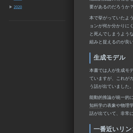
要があるのだろうか
▶
2020
本で挙がっていたよ
ョンが何か分かりに
と死んでしまうよう
組みと捉えるのが良
生成モデル
本書では人が生成モ
ていますが、これがカ
う話が出ていました
能動的推論が統一的
知科学
の表象や物理
話が出ていて、非常
一番近いリン