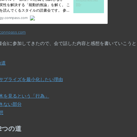
.connpass.com
書会)に参加してきたので、会で話した内容と感想を書いていこうと
の道
サプライズを最小化したい理由
木を見るという「行為」
きない部分
想
2つの道