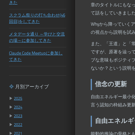
きた
章のタイトルにもな
て話をしていきまし
スクラム祭りの打ち合わせ(46
回目)をしてきた
Whyから降っていく
の視点から説明を試
メタデータ通り ～学びと交流
の場～に参加してきた
また、「王道」と「
ですが、原著を辿ってい
Claude Code Meetupに参加し
てきた
ブな意味もポジティブな
ないか？という説明
信念の更新
月別アーカイブ
自由エネルギー最小
▶
2025
言う認知の枠組み更
▶
2024
▶
2023
自由エネルギ
▶
2022
▶
2021
能動的推論の骨格と