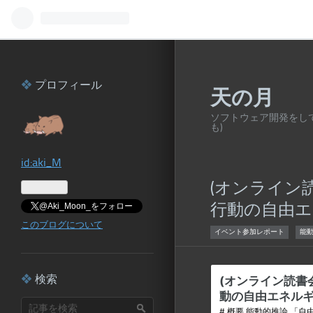
プロフィール
天の月
ソフトウェア開発をして
も)
id:aki_M
(オンライン
@Aki_Moon_をフォロー
行動の自由エ
このブログについて
イベント参加レポート
能
検索