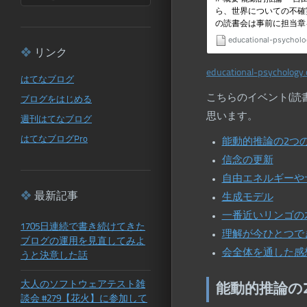
リンク
educational-psychology
はてなブログ
こちらのイベント(読
ブログをはじめる
思います。
週刊はてなブログ
はてなブログPro
能動的推論の2つ
信念の更新
自由エネルギーや
最新記事
生成モデル
一番近いリンゴの
1705日連続で書き続けてきた
理解が今ひとつで
ブログの運用を見直してみよ
会全体を通した感
うと決意した話
大人のソフトウェアテスト雑
能動的推論の
談会 #279【花火】に参加して