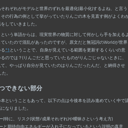
それぞれがモデルと世界のずれを最適化(最小化)するよね、と言う
、その行為の例として挙がっていたりんごの木を見直す例がよくわ
話をしていきました。
」という単語からは、現実世界の物質に対して何かしら手を加える
ていたので混乱があったのですが、原文だと無冠詞のWorldが世界
いる
*1
ということで、自身が見えている範囲を更新するくらいの意
いるのでは？(りんごだと思っていたものがりんごじゃないときに、
見て、やっぱり自分が見ていたのはりんごだったんだ、と納得させ
した。
つできない部分
い本ということもあって、以下の点は今後本を読み進めていく中で
話になりました。
(特に、リスク(状態/成果それぞれ)や曖昧さという考え方)
ーと期待自由エネルギーが
入れ子
になっているという説明の真意