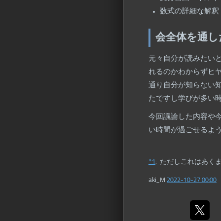
数式の詳細な解釈
会全体を通し
元々自分が読みたい
れるのかわからずヒ
通り自分が知らない
たですし学びが多い
今回議論した内容や
い時間が過ごせるよ
*1
:
ただしこれはあくまで
aki_M
2022-10-27 00:00