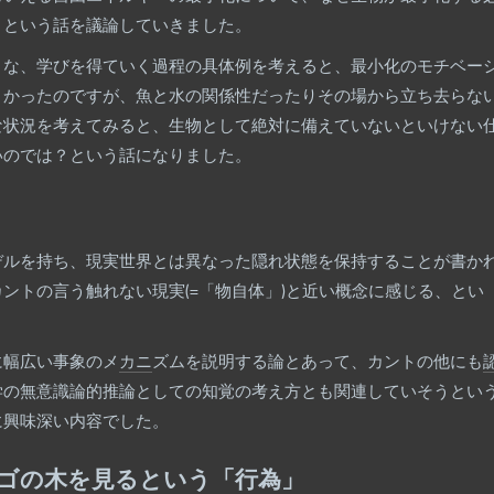
？という話を議論していきました。
うな、学びを得ていく過程の具体例を考えると、最小化のモチベー
くかったのですが、魚と水の関係性だったりその場から立ち去らな
な状況を考えてみると、生物として絶対に備えていないといけない
いのでは？という話になりました。
デルを持ち、現実世界とは異なった隠れ状態を保持することが書か
ントの言う触れない現実(=「物自体」)と近い概念に感じる、とい
。
に幅広い事象のメ
カニ
ズムを説明する論とあって、カントの他にも
学の無意識論的推論としての知覚の考え方とも関連していそうとい
に興味深い内容でした。
ゴの木を見るという「行為」