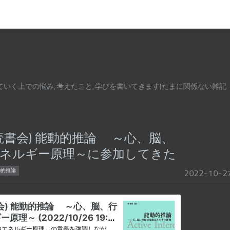
いく上での悩み, 考えたこと, 学びを書いてきます(たまに関係ない雑記
読書会) 能動的推論 ～心、脳、
ネルギー原理～に参加してきた
動的推論
2022
-
10
-
2